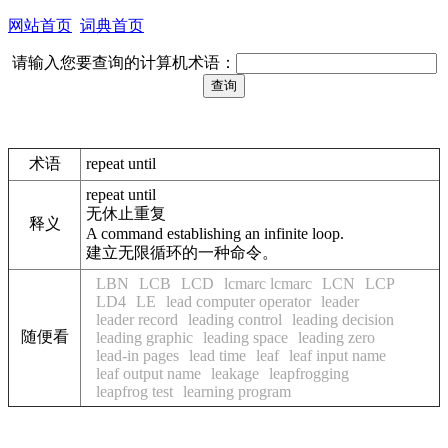
网站首页
词典首页
请输入您要查询的计算机术语：
术语
repeat until
repeat until
无休止重复
释义
A command establishing an infinite loop.
建立无限循环的一种命令。
LBN
LCB
LCD
lcmarc lcmarc
LCN
LCP
LD4
LE
lead computer operator
leader
leader record
leading control
leading decision
随便看
leading graphic
leading space
leading zero
lead-in pages
lead time
leaf
leaf input name
leaf output name
leakage
leapfrogging
leapfrog test
learning program