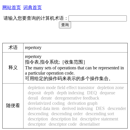
网站首页
词典首页
请输入您要查询的计算机术语：
术语
repertory
repertory
指令表,指令系统;［收集范围］
释义
The many sets of operations that can be represented in
a particular operation code.
可用给定的操作码来表示的多个操作集合。
depletion mode field effect transistor
depletion zone
deposit
depth
depth indexing
DEQ
dequeue
derail
derate
deregenerative feedback
derelativized coding
derivation graph
随便看
derived data item
derived indexing
DES
descender
descending
descending order
descending sort
description
description list
descriptive statement
descriptor
descriptor code
deserialiser