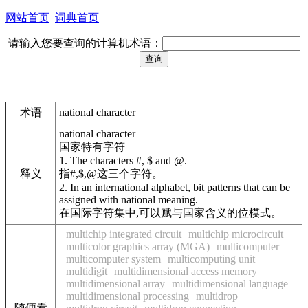
网站首页
词典首页
请输入您要查询的计算机术语：
术语
national character
national character
国家特有字符
1. The characters #, $ and @.
释义
指#,$,@这三个字符。
2. In an international alphabet, bit patterns that can be
assigned with national meaning.
在国际字符集中,可以赋与国家含义的位模式。
multichip integrated circuit
multichip microcircuit
multicolor graphics array (MGA)
multicomputer
multicomputer system
multicomputing unit
multidigit
multidimensional access memory
multidimensional array
multidimensional language
multidimensional processing
multidrop
随便看