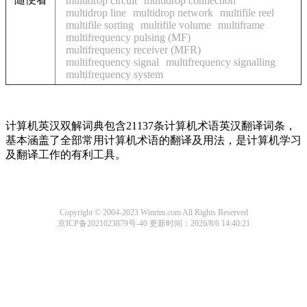
multidrop circuit
multidrop connection
multidrop line
multidrop network
multifile reel
multifile sorting
multifile volume
multiframe
multifrequency pulsing (MF)
multifrequency receiver (MFR)
multifrequency signal
multifrequency signalling
multifrequency system
计算机英汉双解词典包含21137条计算机术语英汉翻译词条，
基本涵盖了全部常用计算机术语的翻译及用法，是计算机学习
及翻译工作的有利工具。
Copyright © 2004-2023 Winrtm.com All Rights Reserved
京ICP备2021023879号-40
更新时间：2026/8/6 14:40:21