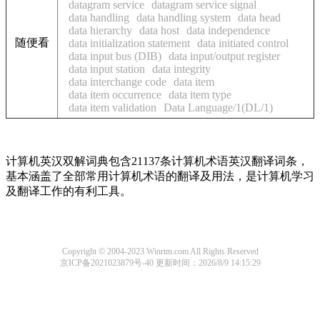
datagram service
datagram service signal
data handling
data handling system
data head
data hierarchy
data host
data independence
随便看
data initialization statement
data initiated control
data input bus (DIB)
data input/output register
data input station
data integrity
data interchange code
data item
data item occurrence
data item type
data item validation
Data Language/1(DL/1)
计算机英汉双解词典包含21137条计算机术语英汉翻译词条，
基本涵盖了全部常用计算机术语的翻译及用法，是计算机学习
及翻译工作的有利工具。
Copyright © 2004-2023 Winrtm.com All Rights Reserved
京ICP备2021023879号-40
更新时间：2026/8/9 14:15:29