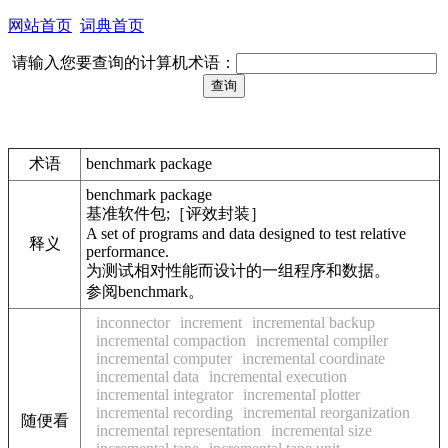
网站首页
词典首页
请输入您要查询的计算机术语：
术语
benchmark package
benchmark package
基准软件包;［评效封装］
A set of programs and data designed to test relative
释义
performance.
为测试相对性能而设计的一组程序和数据。
参阅benchmark。
inconnector
increment
incremental backup
incremental compaction
incremental compiler
incremental computer
incremental coordinate
incremental data
incremental execution
incremental integrator
incremental plotter
incremental recording
incremental reorganization
随便看
incremental representation
incremental size