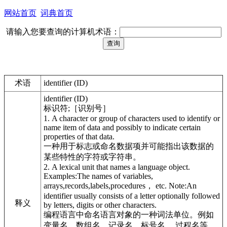
网站首页
词典首页
请输入您要查询的计算机术语：
术语
identifier (ID)
identifier (ID)
标识符;［识别号］
1. A character or group of characters used to identify or
name item of data and possibly to indicate certain
properties of that data.
一种用于标志或命名数据项并可能指出该数据的
某些特性的字符或字符串。
2. A lexical unit that names a language object.
Examples:The names of variables,
arrays,records,labels,procedures， etc. Note:An
identifier usually consists of a letter optionally followed
释义
by letters, digits or other characters.
编程语言中命名语言对象的一种词法单位。例如
变量名、数组名、记录名、标号名、 过程名等。