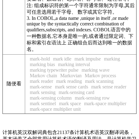
注: 组成标识符的第一个字符通常限制为字母,其后
可任意选用若干字母、 数字或其它字符。
3. In COBOL,a data name ,unique in itself ,or made
unique by the syntactically correct combination of
qualifiers,subscripts, and indexes. COBOL语言中的
一种数据名,它本身是唯一的,或者通过限定词、下
标和索引在语法上 正确组合后而达到唯一的数据
名。
mark-hold
mark idle
mark impulse
marking
marking bias
marking interval
marking typewriter pulse
marking wave
Markov chain
Markovian
Markov process
mark reader
mark reading
mark scanning
随便看
mark-sense
mark sense cards
mark sense reader
mark sensing
mark-sensing card
mark-sensing column
mark-sensing row
mark sentinel
mark space
mark-space multiplier
mark-space multiplier unit
计算机英汉双解词典包含21137条计算机术语英汉翻译词条，
基本涵盖了全部常用计算机术语的翻译及用法，是计算机学习