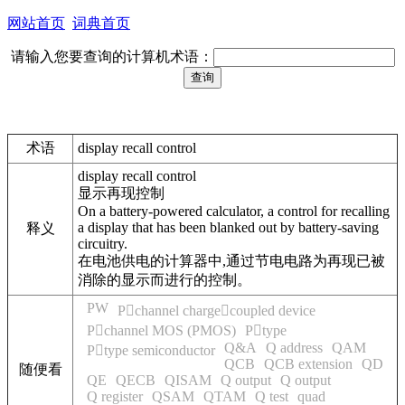
网站首页
词典首页
请输入您要查询的计算机术语：
术语
display recall control
display recall control
显示再现控制
On a battery-powered calculator, a control for recalling
a display that has been blanked out by battery-saving
释义
circuitry.
在电池供电的计算器中,通过节电电路为再现已被
消除的显示而进行的控制。
PW
Pchannel chargecoupled device
Pchannel MOS (PMOS)
Ptype
Q&A
Q address
QAM
Ptype semiconductor
QCB
QCB extension
QD
随便看
QE
QECB
QISAM
Q output
Q output
Q register
QSAM
QTAM
Q test
quad