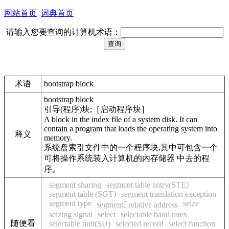
网站首页
词典首页
请输入您要查询的计算机术语：
术语
bootstrap block
bootstrap block
引导(程序)块;［启动程序块］
A block in the index file of a system disk. It can
contain a program that loads the operating system into
释义
memory.
系统盘索引文件中的一个程序块,其中可包含一个
可将操作系统装入计算机的内存储器 中去的程
序。
segment sharing
segment table entry(STE)
segment table (SGT)
segment translation exception
segment type
seize
segmentrelative address
seizing signal
select
selectable baud rates
随便看
selectable unit(SU)
selected record
select function