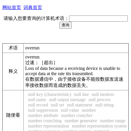
网站首页
词典首页
请输入您要查询的计算机术语：
术语
overrun
overrun
过速；［超出］
Loss of data because a receiving device is unable to
释义
accept data at the rate itis transmitted.
在数据通信中，由于接收设备不能按数据发送速
率接收数据而造成的数据丢失。
null key (characteristic)
null line
null modem
null name
null output message
null process
null record
null set
null statement
null string
null suppression
null value
number
随便看
number attribute
number cruncher
number crunching
number generator
number range
number representation
number representation system