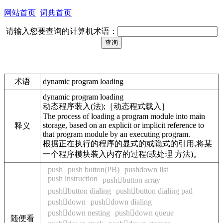
网站首页
词典首页
请输入您要查询的计算机术语：
术语
dynamic program loading
dynamic program loading
动态程序装入(法);［动态程式载入］
The process of loading a program module into main
storage, based on an explicit or implicit reference to
释义
that program module by an executing program.
根据正在执行的程序的显式的或隐式的引用,将某
一个程序模块装入内存的过程(或处理 方法)。
push
push button(PB)
pushdown list
push instruction
pushbutton array
pushbutton dialing
pushbutton dialing pad
pushdown
pushdown dialing
pushdown nesting
pushdown queue
随便看