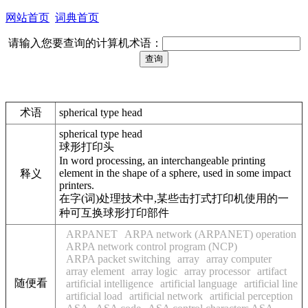
网站首页
词典首页
请输入您要查询的计算机术语：
术语
spherical type head
spherical type head
球形打印头
In word processing, an interchangeable printing
element in the shape of a sphere, used in some impact
释义
printers.
在字(词)处理技术中,某些击打式打印机使用的一
种可互换球形打印部件
ARPANET
ARPA network (ARPANET) operation
ARPA network control program (NCP)
ARPA packet switching
array
array computer
array element
array logic
array processor
artifact
随便看
artificial intelligence
artificial language
artificial line
artificial load
artificial network
artificial perception