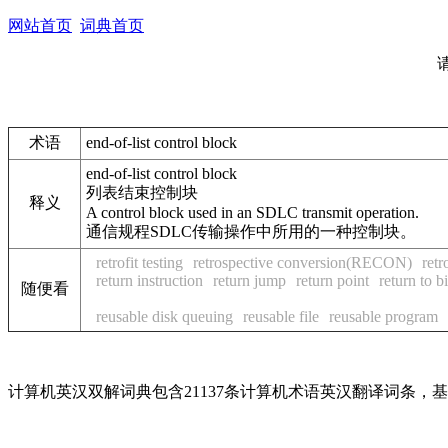
网站首页
词典首页
术语
end-of-list control block
end-of-list control block
列表结束控制块
释义
A control block used in an SDLC transmit operation.
通信规程SDLC传输操作中所用的一种控制块。
retrofit testing
retrospective conversion(RECON)
retr
return instruction
return jump
return point
return to b
随便看
reusable disk queuing
reusable file
reusable program
计算机英汉双解词典包含21137条计算机术语英汉翻译词条