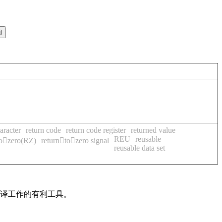
aracter
return code
return code register
returned value
REU
reusable
tozero(RZ)
returntozero signal
reusable data set
翻译工作的有利工具。