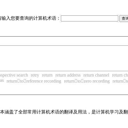
请输入您要查询的计算机术语：
ospective search
retry
return
return address
return channel
return ch
ias
returntoreference recording
returntozero recording
return
，基本涵盖了全部常用计算机术语的翻译及用法，是计算机学习及