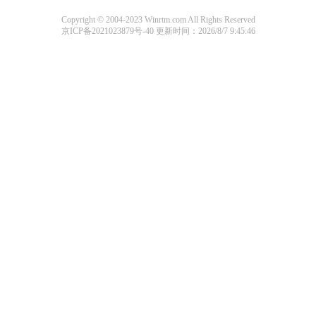
Copyright © 2004-2023 Winrtm.com All Rights Reserved
京ICP备2021023879号-40
更新时间：2026/8/7 9:45:46