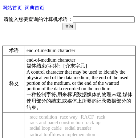
网站首页
词典首页
请输入您要查询的计算机术语：
术语
end-of-medium character
end-of-medium character
媒体结束(字)符;［介末字元］
A control character that may be used to identify the
physical end of the data medium, the end of the used
portion of the medium, or the end of the wanted
释义
portion of the data recorded on the medium.
一种控制字符,用来标识数据媒体的物理末端,媒体
使用部分的结束,或媒体上所要的记录数据部分的
结束。
race condition
race way
RACF
rack
rack and panel construction
rack up
radial loop cable
radial transfer
radical topdown implementation