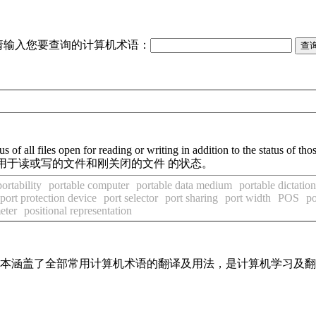
请输入您要查询的计算机术语：
s of all files open for reading or writing in addition to the status of thos
用于读或写的文件和刚关闭的文件 的状态。
portability
portable computer
portable data medium
portable dictatio
port protection device
port selector
port sharing
port width
POS
po
eter
positional representation
，基本涵盖了全部常用计算机术语的翻译及用法，是计算机学习及