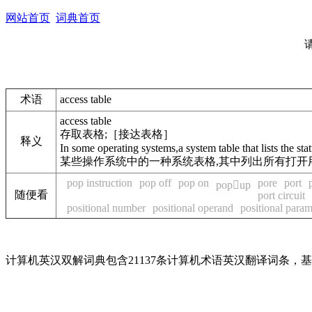
网站首页
词典首页
术语
access table
access table
存取表格;［接达表格］
释义
In some operating systems,a system table that lists the statu
某些操作系统中的一种系统表格,其中列出所有打开
pop instruction
pop off
pop on
pore
port
popup
随便看
port circuit
positional number
positional operand
positional param
计算机英汉双解词典包含21137条计算机术语英汉翻译词条