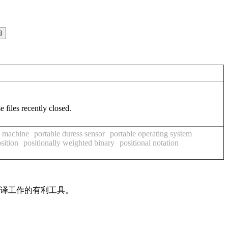
e files recently closed.
n machine
portable duress sensor
portable operating system
sition
positionally weighted binary
positional notation
翻译工作的有利工具。