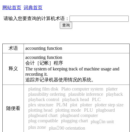
网站首页
词典首页
请输入您要查询的计算机术语：
术语
accounting function
accounting function
会计［记帐］程序
释义
The system of keeping track of machine usage and
recording it.
追踪并记录机器使用情况的系统。
plating film disk
Plato computer system
platter
plausibility ordering
plausible inference
playback
playback control
playback head
PLC
plex structure
PL/M
plot
plotter
plotter step size
随便看
plotting head
plotting mode
PLU
plugboard
plugboard chart
plugboard computer
plug compatible
plugging chart
plugin unit
plus zone
plus90 orientation