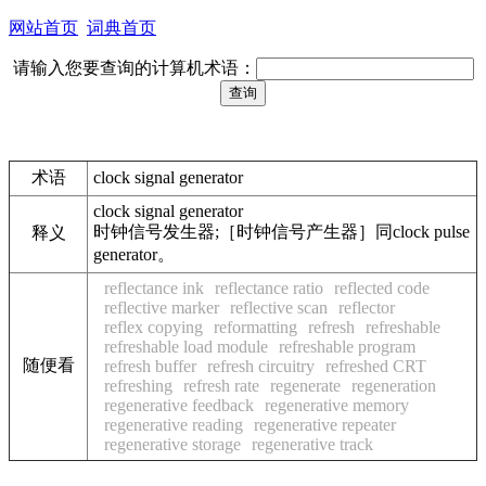
网站首页
词典首页
请输入您要查询的计算机术语：
术语
clock signal generator
clock signal generator
时钟信号发生器;［时钟信号产生器］同clock pulse
释义
generator。
reflectance ink
reflectance ratio
reflected code
reflective marker
reflective scan
reflector
reflex copying
reformatting
refresh
refreshable
refreshable load module
refreshable program
随便看
refresh buffer
refresh circuitry
refreshed CRT
refreshing
refresh rate
regenerate
regeneration
regenerative feedback
regenerative memory
regenerative reading
regenerative repeater
regenerative storage
regenerative track