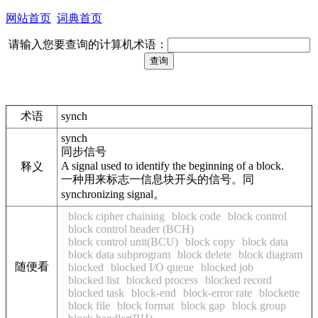
网站首页
词典首页
请输入您要查询的计算机术语：
术语
synch
synch
同步信号
A signal used to identify the beginning of a block.
释义
一种用来标志一信息块开头的信号。同
synchronizing signal。
block cipher chaining
block code
block control
block control header (BCH)
block control unit(BCU)
block copy
block data
block data subprogram
block delete
block diagram
随便看
blocked
blocked I/O queue
blocked job
blocked list
blocked process
blocked record
blocked task
block-end
block-error rate
blockette
block file
block format
block gap
block group