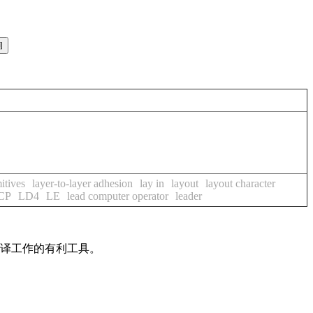
itives
layer-to-layer adhesion
lay in
layout
layout character
CP
LD4
LE
lead computer operator
leader
翻译工作的有利工具。