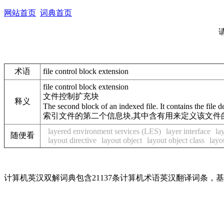
网站首页
词典首页
术语
file control block extension
file control block extension
文件控制扩充块
释义
The second block of an indexed file. It contains the file de
索引文件的第二个信息块,其中含有用来定义该文件
layered environment services (LES)
layer interface
la
随便看
layout directive
layout object
layout object class
layo
计算机英汉双解词典包含21137条计算机术语英汉翻译词条