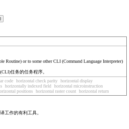
e Routine) or to some other CLI (Command Language Interpreter)
CLI)任务的任务程序。
bar code
horizontal check parity
horizontal display
ds
horizontally indexed field
horizontal microinstruction
orizontal positions
horizontal raster count
horizontal return
翻译工作的有利工具。