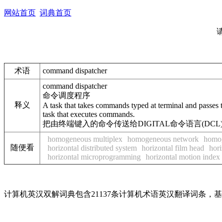
网站首页
词典首页
术语
command dispatcher
command dispatcher
命令调度程序
释义
A task that takes commands typed at terminal and pas
task that executes commands.
把由终端键入的命令传送给DIGITAL命令语言(DC
homogeneous multiplex
homogeneous network
homog
随便看
horizontal distributed system
horizontal film head
hori
horizontal microprogramming
horizontal motion inde
计算机英汉双解词典包含21137条计算机术语英汉翻译词条