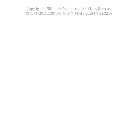
Copyright © 2004-2023 Winrtm.com All Rights Reserved
京ICP备2021023879号-40
更新时间：2026/8/8 21:32:08