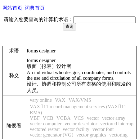
网站首页
词典首页
请输入您要查询的计算机术语：
术语
forms designer
forms designer
版面［报表］设计者
An individual who designs, coordinates, and controls
释义
the use and circulation of all company forms.
设计、协调和控制公司所有表格的使用和散发的
人员。
vary online
VAX
VAX/VMS
VAX11 record management services (VAX11
RMS)
VBF
VCB
VCBA
VCS
vector
vector array
vector computer
vector descriptor
vectored interrupt
随便看
vectored restart
vector facility
vector font
vector generator (VG)
vector graphics
vectoring