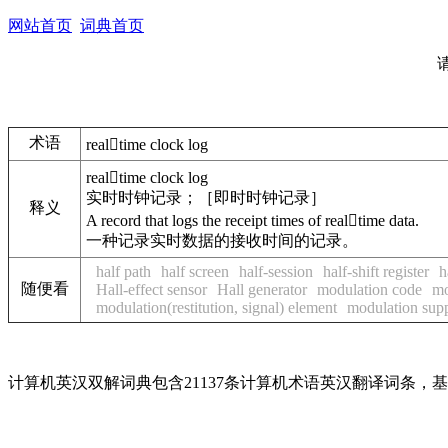
网站首页
词典首页
术语
realtime clock log
realtime clock log
实时时钟记录；［即时时钟记录］
释义
A record that logs the receipt times of realtime data.
一种记录实时数据的接收时间的记录。
half path
half screen
half-session
half-shift register
h
随便看
Hall-effect sensor
Hall generator
modulation code
mo
modulation(restitution, signal) element
modulation sup
计算机英汉双解词典包含21137条计算机术语英汉翻译词条