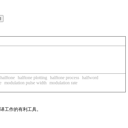
halftone
halftone plotting
halftone process
halfword
e
modulation pulse width
modulation rate
翻译工作的有利工具。