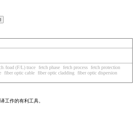
ch /load (F/L) trace
fetch phase
fetch process
fetch protection
e
fiber optic cable
fiber optic cladding
fiber optic dispersion
翻译工作的有利工具。