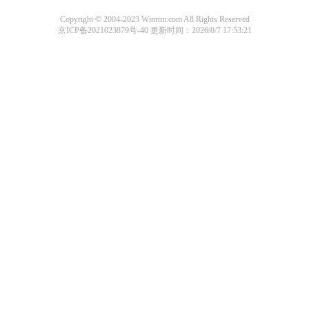
Copyright © 2004-2023 Winrtm.com All Rights Reserved
京ICP备2021023879号-40
更新时间：2026/8/7 17:53:21