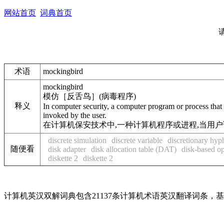
网站首页
词典首页
术语
mockingbird
mockingbird
模仿［反舌鸟］(病毒程序)
释义
In computer security, a computer program or process that 
invoked by the user.
在计算机保安技术中,一种计算机程序或进程,当用户
discrete simulation
discrete variable
discretionary hyp
随便看
disk adapter
disk allocation table (DAT)
disk-based o
diskette 2
diskette 2
计算机英汉双解词典包含21137条计算机术语英汉翻译词条