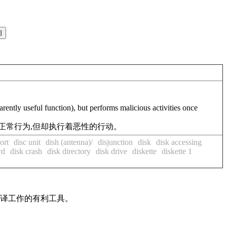
rently useful function), but performs malicious activities once
正常行为,但却执行着恶性的行动。
ort
disc unit
dish (antenna)/
disjunction
disk
disk accessing
rd
disk crash
disk directory
disk drive
diskette
diskette 1
翻译工作的有利工具。