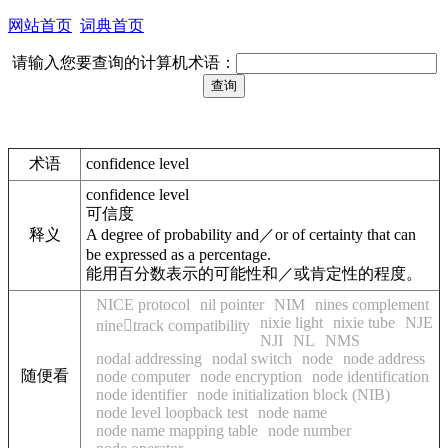
网站首页
词典首页
请输入您要查询的计算机术语：
术语
confidence level
confidence level
可信度
释义
A degree of probability and／or of certainty that can
be expressed as a percentage.
能用百分数表示的可能性和／或肯定性的程度。
NICE protocol
nil pointer
NIM
nines complement
nixie light
nixie tube
NJE
ninetrack compatibility
NJI
NL
NMS
nodal addressing
nodal switch
node
node address
随便看
node computer
node encryption
node identification
node identifier
node initialization block (NIB)
node level loopback test
node name
node name mapping table
node number