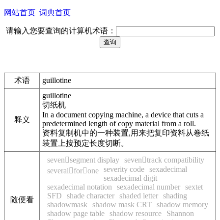
网站首页
词典首页
请输入您要查询的计算机术语：
术语
guillotine
guillotine
切纸机
In a document copying machine, a device that cuts a
释义
predetermined length of copy material from a roll.
资料复制机中的一种装置,用来把复印资料从卷纸
装置上按预定长度切断。
sevensegment display
seventrack compatibility
severity code
sexadecimal
severalforone
sexadecimal digit
sexadecimal notation
sexadecimal number
sextet
SFD
shade character
shaded letter
shading
随便看
shadowmask
shadow mask CRT
shadow memory
shadow page table
shadow resource
Shannon