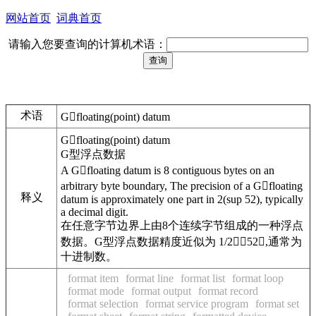
网站首页
词典首页
请输入您要查询的计算机术语：
术语
Gfloating(point) datum
Gfloating(point) datum
G型浮点数据
A Gfloating datum is 8 contiguous bytes on an
arbitrary byte boundary, The precision of a Gfloating
释义
datum is approximately one part in 2(sup 52), typically
a decimal digit.
在任意字节边界上由8个连续字节组成的一种浮点
数据。G型浮点数据精度近似为 1/252,通常为
十进制数。
format item
format line
format list
format loop
format mode
format output
format record
format selection
format service program
format set