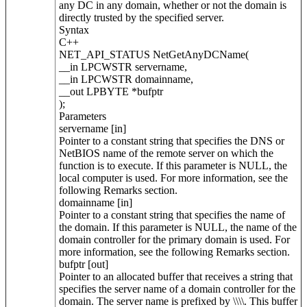
any DC in any domain, whether or not the domain is
directly trusted by the specified server.
Syntax
C++
NET_API_STATUS NetGetAnyDCName(
__in LPCWSTR servername,
__in LPCWSTR domainname,
__out LPBYTE *bufptr
);
Parameters
servername [in]
Pointer to a constant string that specifies the DNS or
NetBIOS name of the remote server on which the
function is to execute. If this parameter is NULL, the
local computer is used. For more information, see the
following Remarks section.
domainname [in]
Pointer to a constant string that specifies the name of
the domain. If this parameter is NULL, the name of the
domain controller for the primary domain is used. For
more information, see the following Remarks section.
bufptr [out]
Pointer to an allocated buffer that receives a string that
specifies the server name of a domain controller for the
domain. The server name is prefixed by \\\\. This buffer