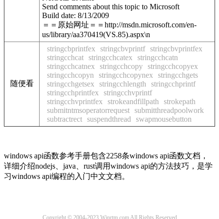
Send comments about this topic to Microsoft
Build date: 8/13/2009
＝＝原始网址＝＝http://msdn.microsoft.com/en-
us/library/aa370419(VS.85).aspx\n
stringcbprintfex
stringcbvprintf
stringcbvprintfex
stringcchcat
stringcchcatex
stringcchcatn
stringcchcatnex
stringcchcopy
stringcchcopyex
stringcchcopyn
stringcchcopynex
stringcchgets
随便看
stringcchgetsex
stringcchlength
stringcchprintf
stringcchprintfex
stringcchvprintf
stringcchvprintfex
strokeandfillpath
strokepath
submitntmsoperatorrequest
submitthreadpoolwork
subtractrect
suspendthread
swapmousebutton
windows api函数参考手册包含2258条windows api函数文档，
详细介绍nodejs、java、rust调用windows api的方法技巧，是学
习windows api编程的入门中文文档。
Copyright © 2004-2023 Winrtm.com All Rights Reserved