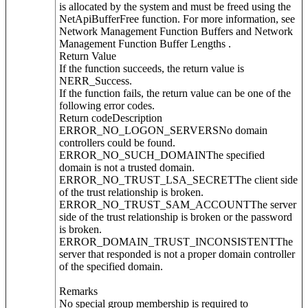
is allocated by the system and must be freed using the
NetApiBufferFree function. For more information, see
Network Management Function Buffers and Network
Management Function Buffer Lengths .
Return Value
If the function succeeds, the return value is
NERR_Success.
If the function fails, the return value can be one of the
following error codes.
Return codeDescription
ERROR_NO_LOGON_SERVERSNo domain
controllers could be found.
ERROR_NO_SUCH_DOMAINThe specified
domain is not a trusted domain.
ERROR_NO_TRUST_LSA_SECRETThe client side
of the trust relationship is broken.
ERROR_NO_TRUST_SAM_ACCOUNTThe server
side of the trust relationship is broken or the password
is broken.
ERROR_DOMAIN_TRUST_INCONSISTENTThe
server that responded is not a proper domain controller
of the specified domain.
Remarks
No special group membership is required to