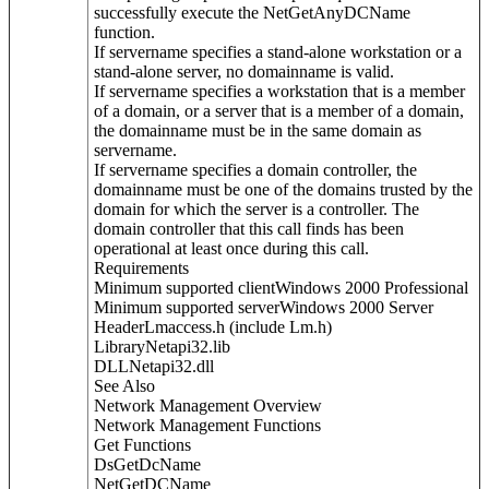
successfully execute the NetGetAnyDCName
function.
If servername specifies a stand-alone workstation or a
stand-alone server, no domainname is valid.
If servername specifies a workstation that is a member
of a domain, or a server that is a member of a domain,
the domainname must be in the same domain as
servername.
If servername specifies a domain controller, the
domainname must be one of the domains trusted by the
domain for which the server is a controller. The
domain controller that this call finds has been
operational at least once during this call.
Requirements
Minimum supported clientWindows 2000 Professional
Minimum supported serverWindows 2000 Server
HeaderLmaccess.h (include Lm.h)
LibraryNetapi32.lib
DLLNetapi32.dll
See Also
Network Management Overview
Network Management Functions
Get Functions
DsGetDcName
NetGetDCName