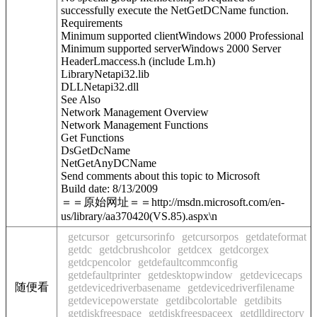
successfully execute the NetGetDCName function.
Requirements
Minimum supported clientWindows 2000 Professional
Minimum supported serverWindows 2000 Server
HeaderLmaccess.h (include Lm.h)
LibraryNetapi32.lib
DLLNetapi32.dll
See Also
Network Management Overview
Network Management Functions
Get Functions
DsGetDcName
NetGetAnyDCName
Send comments about this topic to Microsoft
Build date: 8/13/2009
＝＝原始网址＝＝http://msdn.microsoft.com/en-
us/library/aa370420(VS.85).aspx\n
getcursor
getcursorinfo
getcursorpos
getdateformat
getdc
getdcbrushcolor
getdcex
getdcorgex
getdcpencolor
getdefaultcommconfig
getdefaultprinter
getdesktopwindow
getdevicecaps
随便看
getdevicedriverbasename
getdevicedriverfilename
getdevicepowerstate
getdibcolortable
getdibits
getdiskfreespace
getdiskfreespaceex
getdlldirectory