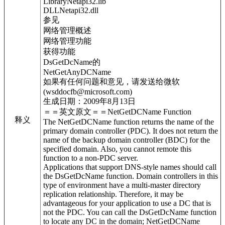
LibraryNetapi32.lib
DLLNetapi32.dll
参见
网络管理概述
网络管理功能
获得功能
DsGetDcName的
NetGetAnyDCName
如果有任何问题和意见，请发送给微软
(wsddocfb@microsoft.com)
生成日期：2009年8月13日
＝＝英文原文＝＝NetGetDCName Function
释义
The NetGetDCName function returns the name of the
primary domain controller (PDC). It does not return the
name of the backup domain controller (BDC) for the
specified domain. Also, you cannot remote this
function to a non-PDC server.
Applications that support DNS-style names should call
the DsGetDcName function. Domain controllers in this
type of environment have a multi-master directory
replication relationship. Therefore, it may be
advantageous for your application to use a DC that is
not the PDC. You can call the DsGetDcName function
to locate any DC in the domain; NetGetDCName