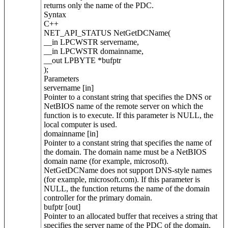
returns only the name of the PDC.
Syntax
C++
NET_API_STATUS NetGetDCName(
__in LPCWSTR servername,
__in LPCWSTR domainname,
__out LPBYTE *bufptr
);
Parameters
servername [in]
Pointer to a constant string that specifies the DNS or
NetBIOS name of the remote server on which the
function is to execute. If this parameter is NULL, the
local computer is used.
domainname [in]
Pointer to a constant string that specifies the name of
the domain. The domain name must be a NetBIOS
domain name (for example, microsoft).
NetGetDCName does not support DNS-style names
(for example, microsoft.com). If this parameter is
NULL, the function returns the name of the domain
controller for the primary domain.
bufptr [out]
Pointer to an allocated buffer that receives a string that
specifies the server name of the PDC of the domain.