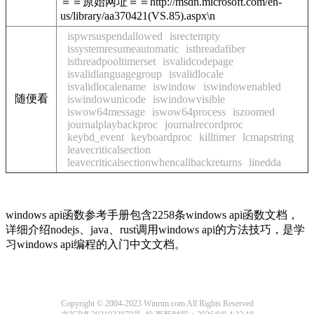
＝＝原始网址＝＝http://msdn.microsoft.com/en-
us/library/aa370421(VS.85).aspx\n
ispwrsuspendallowed
isrectempty
issystemresumeautomatic
isthreadafiber
isthreadpooltimerset
isvalidcodepage
isvalidlanguagegroup
isvalidlocale
isvalidlocalename
iswindow
iswindowenabled
随便看
iswindowunicode
iswindowvisible
iswow64message
iswow64process
iszoomed
journalplaybackproc
journalrecordproc
keybd_event
keyboardproc
killtimer
lcmapstring
leavecriticalsection
leavecriticalsectionwhencallbackreturns
linedda
windows api函数参考手册包含2258条windows api函数文档，
详细介绍nodejs、java、rust调用windows api的方法技巧，是学
习windows api编程的入门中文文档。
Copyright © 2004-2023 Winrtm.com All Rights Reserved