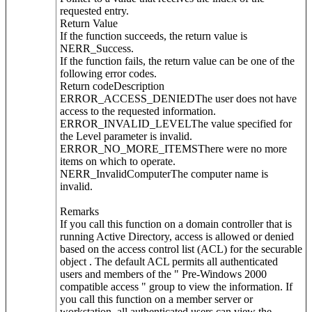
requested entry.
Return Value
If the function succeeds, the return value is
NERR_Success.
If the function fails, the return value can be one of the
following error codes.
Return codeDescription
ERROR_ACCESS_DENIEDThe user does not have
access to the requested information.
ERROR_INVALID_LEVELThe value specified for
the Level parameter is invalid.
ERROR_NO_MORE_ITEMSThere were no more
items on which to operate.
NERR_InvalidComputerThe computer name is
invalid.
Remarks
If you call this function on a domain controller that is
running Active Directory, access is allowed or denied
based on the access control list (ACL) for the securable
object . The default ACL permits all authenticated
users and members of the " Pre-Windows 2000
compatible access " group to view the information. If
you call this function on a member server or
workstation, all authenticated users can view the