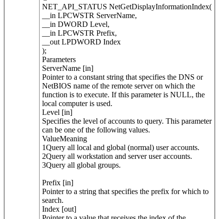
NET_API_STATUS NetGetDisplayInformationIndex(
__in LPCWSTR ServerName,
__in DWORD Level,
__in LPCWSTR Prefix,
__out LPDWORD Index
);
Parameters
ServerName [in]
Pointer to a constant string that specifies the DNS or
NetBIOS name of the remote server on which the
function is to execute. If this parameter is NULL, the
local computer is used.
Level [in]
Specifies the level of accounts to query. This parameter
can be one of the following values.
ValueMeaning
1Query all local and global (normal) user accounts.
2Query all workstation and server user accounts.
3Query all global groups.
Prefix [in]
Pointer to a string that specifies the prefix for which to
search.
Index [out]
Pointer to a value that receives the index of the