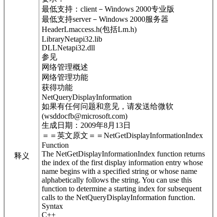
最低支持：client－Windows 2000专业版
最低支持server－Windows 2000服务器
HeaderLmaccess.h(包括Lm.h)
LibraryNetapi32.lib
DLLNetapi32.dll
参见
网络管理概述
网络管理功能
获得功能
NetQueryDisplayInformation
如果有任何问题和意见，请发送给微软
(wsddocfb@microsoft.com)
生成日期：2009年8月13日
＝＝英文原文＝＝NetGetDisplayInformationIndex
Function
The NetGetDisplayInformationIndex function returns
释义
the index of the first display information entry whose
name begins with a specified string or whose name
alphabetically follows the string. You can use this
function to determine a starting index for subsequent
calls to the NetQueryDisplayInformation function.
Syntax
C++