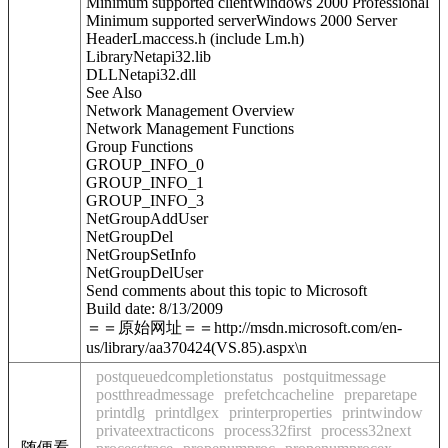
Minimum supported clientWindows 2000 Professional
Minimum supported serverWindows 2000 Server
HeaderLmaccess.h (include Lm.h)
LibraryNetapi32.lib
DLLNetapi32.dll
See Also
Network Management Overview
Network Management Functions
Group Functions
GROUP_INFO_0
GROUP_INFO_1
GROUP_INFO_3
NetGroupAddUser
NetGroupDel
NetGroupSetInfo
NetGroupDelUser
Send comments about this topic to Microsoft
Build date: 8/13/2009
＝＝原始网址＝＝http://msdn.microsoft.com/en-
us/library/aa370424(VS.85).aspx\n
postqueuedcompletionstatus
postquitmessage
postthreadmessage
prefetchcacheline
preparetape
printdlg
printdlgex
printerproperties
printwindow
privateextracticons
process32first
process32next
随便看