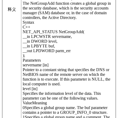
The NetGroupAdd function creates a global group in
the security database, which is the security accounts
释义
manager (SAM) database or, in the case of domain
controllers, the Active Directory.
Syntax
C++
NET_API_STATUS NetGroupAdd(
__in LPCWSTR servername,
__in DWORD level,
__in LPBYTE buf,
__out LPDWORD parm_err
);
Parameters
servername [in]
Pointer to a constant string that specifies the DNS or
NetBIOS name of the remote server on which the
function is to execute. If this parameter is NULL, the
local computer is used.
level [in]
Specifies the information level of the data. This
parameter can be one of the following values.
ValueMeaning
0Specifies a global group name. The buf parameter
contains a pointer to a GROUP_INFO_0 structure.
1Specifies a global group name and a comment. The