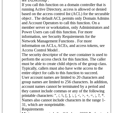
see IADsGroup .
If you call this function on a domain controller that is
running Active Directory, access is allowed or denied
based on the access control list (ACL) for the securable
object . The default ACL permits only Domain Admins
and Account Operators to call this function. On a
member server or workstation, only Administrators and
Power Users can call this function. For more
information, see Security Requirements for the
Network Management Functions . For more
information on ACLs, ACEs, and access tokens, see
Access Control Model .
The security descriptor of the user container is used to
perform the access check for this function. The caller
must be able to create child objects of the group class.
Typically, callers must also have write access to the
entire object for calls to this function to succeed.
User account names are limited to 20 characters and
group names are limited to 256 characters. In addition,
account names cannot be terminated by a period and
they cannot include commas or any of the following
printable characters: ", /, \\, [, ], :, |, <, >, +, =, ;, ?, *.
Names also cannot include characters in the range 1-
31, which are nonprintable.
Requirements