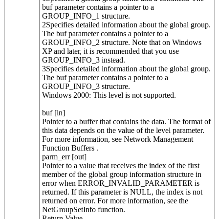
buf parameter contains a pointer to a
GROUP_INFO_1 structure.
2Specifies detailed information about the global group.
The buf parameter contains a pointer to a
GROUP_INFO_2 structure. Note that on Windows
XP and later, it is recommended that you use
GROUP_INFO_3 instead.
3Specifies detailed information about the global group.
The buf parameter contains a pointer to a
GROUP_INFO_3 structure.
Windows 2000: This level is not supported.
buf [in]
Pointer to a buffer that contains the data. The format of
this data depends on the value of the level parameter.
For more information, see Network Management
Function Buffers .
parm_err [out]
Pointer to a value that receives the index of the first
member of the global group information structure in
error when ERROR_INVALID_PARAMETER is
returned. If this parameter is NULL, the index is not
returned on error. For more information, see the
NetGroupSetInfo function.
Return Value