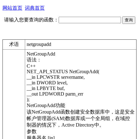
网站首页
词典首页
请输入您要查询的函数：
术语
netgroupadd
NetGroupAdd
语法：
C++
NET_API_STATUS NetGroupAdd(
__in LPCWSTR servername,
__in DWORD level,
__in LPBYTE buf,
__out LPDWORD parm_err
);
NetGroupAdd功能
该NetGroupAdd函数创建安全数据库中，这是安全
帐户管理器(SAM)数据库或一个全局组，在域控
制器的情况下，Active Directory中。
参数
服务器名 [in]