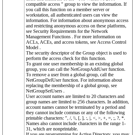
compatible access " group to view the information. If
you call this function on a member server or
workstation, all authenticated users can view the
information. For information about anonymous access
and restricting anonymous access on these platforms,
see Security Requirements for the Network
Management Functions . For more information on
ACLs, ACEs, and access tokens, see Access Control
Model .
The security descriptor of the Group object is used to
perform the access check for this function.
To grant one user membership in an existing global
group, you can call the NetGroupAddUser function.
To remove a user from a global group, call the
NetGroupDelUser function. For information about
replacing the membership of a global group, see
NetGroupSetUsers .
User account names are limited to 20 characters and
group names are limited to 256 characters. In addition,
account names cannot be terminated by a period and
they cannot include commas or any of the following
printable characters: ", /, \\, [, ], :, |, <, >, +, =, ;, ?, *.
Names also cannot include characters in the range 1-
31, which are nonprintable.
If you are programming for Active Directory, you may