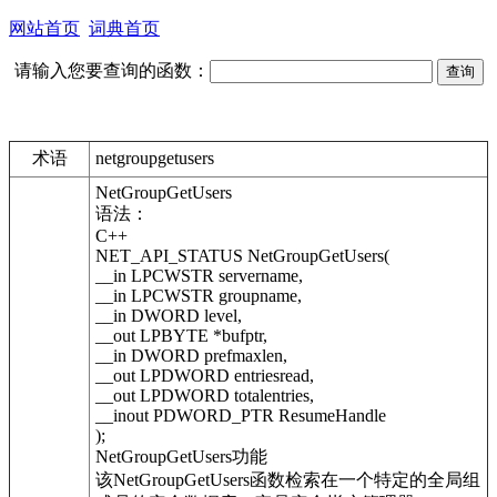
网站首页
词典首页
请输入您要查询的函数：
术语
netgroupgetusers
NetGroupGetUsers
语法：
C++
NET_API_STATUS NetGroupGetUsers(
__in LPCWSTR servername,
__in LPCWSTR groupname,
__in DWORD level,
__out LPBYTE *bufptr,
__in DWORD prefmaxlen,
__out LPDWORD entriesread,
__out LPDWORD totalentries,
__inout PDWORD_PTR ResumeHandle
);
NetGroupGetUsers功能
该NetGroupGetUsers函数检索在一个特定的全局组