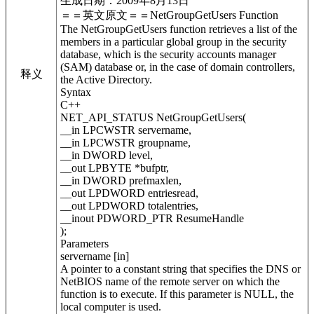
生成日期：2009年8月13日
＝＝英文原文＝＝NetGroupGetUsers Function
The NetGroupGetUsers function retrieves a list of the
members in a particular global group in the security
database, which is the security accounts manager
(SAM) database or, in the case of domain controllers,
释义
the Active Directory.
Syntax
C++
NET_API_STATUS NetGroupGetUsers(
__in LPCWSTR servername,
__in LPCWSTR groupname,
__in DWORD level,
__out LPBYTE *bufptr,
__in DWORD prefmaxlen,
__out LPDWORD entriesread,
__out LPDWORD totalentries,
__inout PDWORD_PTR ResumeHandle
);
Parameters
servername [in]
A pointer to a constant string that specifies the DNS or
NetBIOS name of the remote server on which the
function is to execute. If this parameter is NULL, the
local computer is used.