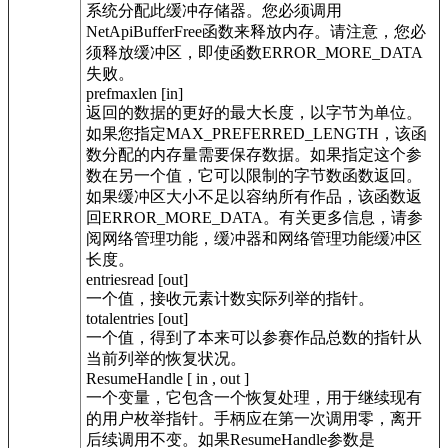
系统分配此缓冲存储器。您必须调用
NetApiBufferFree函数来释放内存。请注意，您必
须释放缓冲区，即使函数ERROR_MORE_DATA
失败。
prefmaxlen [in]
返回的数据的更好的最大长度，以字节为单位。
如果您指定MAX_PREFERRED_LENGTH，该函
数分配的内存量需要保存数据。如果指定这个参
数在另一个值，它可以限制的字节数函数返回。
如果缓冲区大小不足以容纳所有作品，该函数返
回ERROR_MORE_DATA。有关更多信息，请参
阅网络管理功能，缓冲器和网络管理功能缓冲区
长度。
entriesread [out]
一个值，接收元素计数实际列举的指针。
totalentries [out]
一个值，得到了本来可以参赛作品总数的指针从
当前列举的恢复状况。
ResumeHandle [ in , out ]
一个变量，它包含一个恢复处理，用于继续现有
的用户枚举指针。手柄应在第一次调用零，离开
后续调用不变。如果ResumeHandle参数是