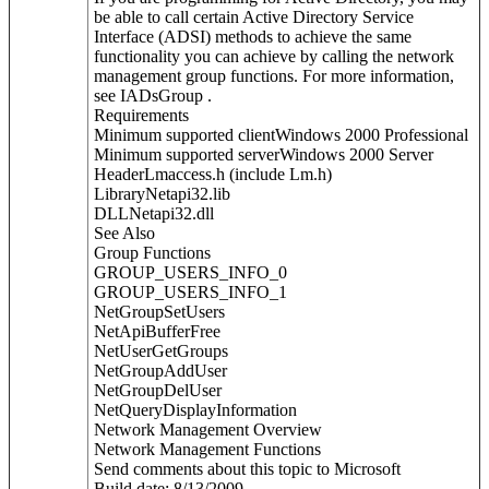
be able to call certain Active Directory Service
Interface (ADSI) methods to achieve the same
functionality you can achieve by calling the network
management group functions. For more information,
see IADsGroup .
Requirements
Minimum supported clientWindows 2000 Professional
Minimum supported serverWindows 2000 Server
HeaderLmaccess.h (include Lm.h)
LibraryNetapi32.lib
DLLNetapi32.dll
See Also
Group Functions
GROUP_USERS_INFO_0
GROUP_USERS_INFO_1
NetGroupSetUsers
NetApiBufferFree
NetUserGetGroups
NetGroupAddUser
NetGroupDelUser
NetQueryDisplayInformation
Network Management Overview
Network Management Functions
Send comments about this topic to Microsoft
Build date: 8/13/2009