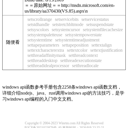
＝＝原始网址＝＝http://msdn.microsoft.com/en-
us/library/aa370430(VS.85).aspx\n
setscrollrange
setservicebits
setservicestatus
setstdhandle
setstretchbltmode
setsuspendstate
setsyscolors
setsystemcursor
setsystemfilecachesize
setsystempaletteuse
setsystempowerstate
setsystemtime
setsystemtimeadjustment
随便看
settapeparameters
settapeposition
settextalign
settextcharacterextra
settextcolor
settextjustification
setthreadaffinitymask
setthreadcontext
setthreaddesktop
setthreadexecutionstate
setthreadidealprocessor
setthreadlocale
windows api函数参考手册包含2258条windows api函数文档，
详细介绍nodejs、java、rust调用windows api的方法技巧，是学
习windows api编程的入门中文文档。
Copyright © 2004-2023 Winrtm.com All Rights Reserved
京ICP备2021023879号-40
更新时间：2026/8/9 23:35:21