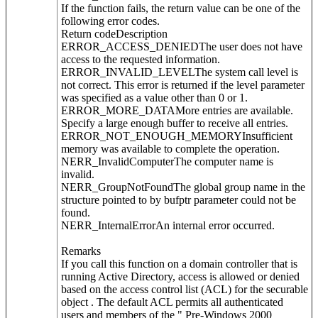
If the function fails, the return value can be one of the
following error codes.
Return codeDescription
ERROR_ACCESS_DENIEDThe user does not have
access to the requested information.
ERROR_INVALID_LEVELThe system call level is
not correct. This error is returned if the level parameter
was specified as a value other than 0 or 1.
ERROR_MORE_DATAMore entries are available.
Specify a large enough buffer to receive all entries.
ERROR_NOT_ENOUGH_MEMORYInsufficient
memory was available to complete the operation.
NERR_InvalidComputerThe computer name is
invalid.
NERR_GroupNotFoundThe global group name in the
structure pointed to by bufptr parameter could not be
found.
NERR_InternalErrorAn internal error occurred.
Remarks
If you call this function on a domain controller that is
running Active Directory, access is allowed or denied
based on the access control list (ACL) for the securable
object . The default ACL permits all authenticated
users and members of the " Pre-Windows 2000