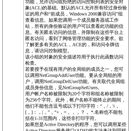
功能，允许访问或拒绝的访问控制列表的安全对
象(ACL)的基础。默认的ACL允许所有经过身份验
证的用户和“前成员，Windows 2000兼容访问”组
查看信息。如果您调用一个成员服务器或工作
站，所有的身份验证的用户可以查看此功能的信
息。有关匿名访问的信息，并限制在这些平台上
匿名访问，看到了网络管理功能的安全要求。欲
了解更多有关的ACL，ACE的，和访问令牌信
息，请访问控制模型。
该小组的对象的安全描述符用于执行此函数访问
检查。
若要授予在现有用户的全局组的成员之一，您可
以调用NetGroupAddUser功能。要从全局组的用
户，调用NetGroupDelUser功能。有关取代全局组
成员身份信息，见NetGroupSetUsers。
用户帐户名称被限制为20个字符和组名称被限制
为256个字符。此外，帐户名称不能终止的期间，
他们不能包含逗号或以下打印字符：“，/，\\，
[，]：，|，”，“+，=，，，？， *.名称也不能包
括在1-31范围内，这些非打印字符。
如果您是Active Directory的程序，您可以调用某些
Active Directory服务接口(ADSI)的方法来达到同样