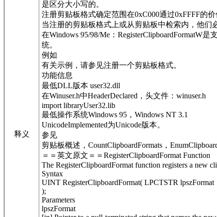
是区分大小写的。
注册剪贴板格式确定范围在0xC000通过0xFFFF的
当注册的剪贴板格式上或从剪贴板中检索内，他们必
在Windows 95/98/Me：RegisterClipboard
统。
例如
有关示例，请参见注册一个剪贴板格式。
功能信息
最低DLL版本 user32.dll
在Winuser.h中HeaderDeclared，头文件：winuser.h
import libraryUser32.lib
最低操作系统Windows 95，Windows NT 3.1
UnicodeImplemented为Unicode版本。
释义
参见
剪贴板概述，CountClipboardFormats，EnumClipboardF
＝＝英文原文＝＝RegisterClipboardFormat Function
The RegisterClipboardFormat function registers a new cli
Syntax
UINT RegisterClipboardFormat( LPCTSTR lpszFormat
);
Parameters
lpszFormat