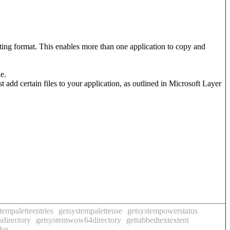
xisting format. This enables more than one application to copy and
e.
 certain files to your application, as outlined in Microsoft Layer
tempaletteentries
getsystempaletteuse
getsystempowerstatus
directory
getsystemwow64directory
gettabbedtextextent
lor