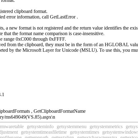
 format.
gistered clipboard format.
nded error information, call GetLastError .
sts, a new format is not registered and the return value identifies the e
te that the format name comparison is case-insensitive.
n the range 0xC000 through 0xFFFF.
ieved from the clipboard, they must be in the form of an HGLOBAL valu
 by the Microsoft Layer for Unicode (MSLU). To use this, you must add
.1
lipboardFormats , GetClipboardFormatName
y/ms649049(VS.85).aspx\n
irmwaretable
getsysteminfo
getsystemmenu
getsystemmetrics
getsys
djustment
getsystemtimeasfiletime
getsystemtimes
getsystemwindows
empfilename
gettemppath
gettextalign
gettextcharacterextra
gettextco