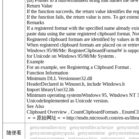
[in] Pointer to a null-terminated string that names the new
Return Value
If the function succeeds, the return value identifies the re
If the function fails, the return value is zero. To get exte
Remarks
If a registered format with the specified name already exi
paste data using the same registered clipboard format. No
Registered clipboard formats are identified by values i
When registered clipboard formats are placed on or retr
Windows 95/98/Me: RegisterClipboardFormatW is supported
for Unicode on Windows 95/98/Me Systems .
Example
For an example, see Registering a Clipboard Format .
Function Information
Minimum DLL Versionuser32.dll
HeaderDeclared in Winuser.h, include Windows.h
Import libraryUser32.lib
Minimum operating systemsWindows 95, Windows NT 3
UnicodeImplemented as Unicode version.
See Also
Clipboard Overview , CountClipboardFormats , EnumC
＝＝原始网址＝＝http://msdn.microsoft.com/en-us/librar
getsystemdirectory
getsystemfilecachesize
getsystemf
随便看
getsystemregistryquota
getsystemtime
getsystemtimea
gettapeparameters
gettapeposition
gettapestatus
gett