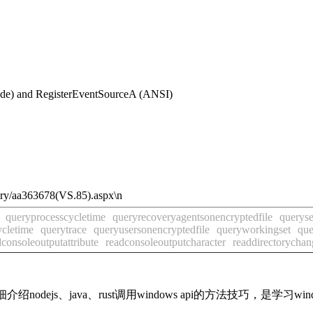
de) and RegisterEventSourceA (ANSI)
/aa363678(VS.85).aspx\n
queryprocesscycletime
queryrecoveryagentsonencryptedfile
queryse
ycletime
querytrace
queryusersonencryptedfile
queryworkingset
que
dconsoleoutputattribute
readconsoleoutputcharacter
readdirectorycha
细介绍nodejs、java、rust调用windows api的方法技巧，是学习