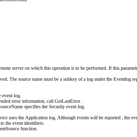
e server on which this operation is to be performed. If this paramete
eved. The source name must be a subkey of a log under the Eventlog reg
e event log.
tended error information, call GetLastError .
ceName specifies the Security event log.
vice uses the Application log. Although events will be reported , the ev
to the event identifiers.
ventSource function.