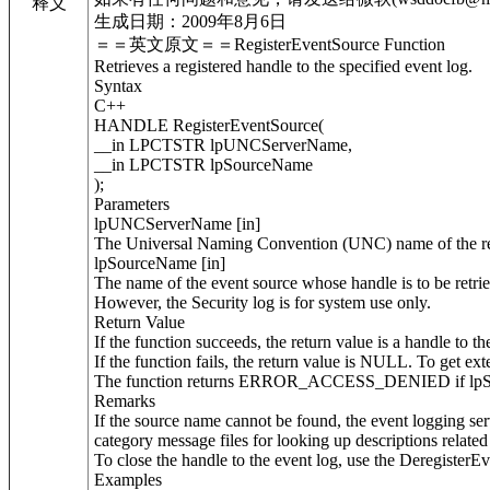
释义
生成日期：2009年8月6日
＝＝英文原文＝＝RegisterEventSource Function
Retrieves a registered handle to the specified event log.
Syntax
C++
HANDLE RegisterEventSource(
__in LPCTSTR lpUNCServerName,
__in LPCTSTR lpSourceName
);
Parameters
lpUNCServerName [in]
The Universal Naming Convention (UNC) name of the remot
lpSourceName [in]
The name of the event source whose handle is to be retri
However, the Security log is for system use only.
Return Value
If the function succeeds, the return value is a handle to th
If the function fails, the return value is NULL. To get ex
The function returns ERROR_ACCESS_DENIED if lpSour
Remarks
If the source name cannot be found, the event logging ser
category message files for looking up descriptions related 
To close the handle to the event log, use the DeregisterE
Examples