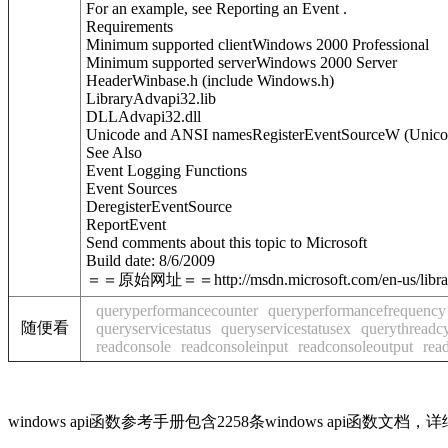
For an example, see Reporting an Event .
Requirements
Minimum supported clientWindows 2000 Professional
Minimum supported serverWindows 2000 Server
HeaderWinbase.h (include Windows.h)
LibraryAdvapi32.lib
DLLAdvapi32.dll
Unicode and ANSI namesRegisterEventSourceW (Unico
See Also
Event Logging Functions
Event Sources
DeregisterEventSource
ReportEvent
Send comments about this topic to Microsoft
Build date: 8/6/2009
＝＝原始网址＝＝http://msdn.microsoft.com/en-us/library
queryperformancecounter
queryperformancefrequency
随便看
queryservicestatus
queryservicestatusex
querythreadc
readconsole
readconsoleinput
readconsoleoutput
rea
windows api函数参考手册包含2258条windows api函数文档，详