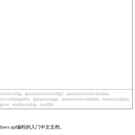
rviceconfig
queryserviceconfig2
queryservicelockstatus
ryworkingsetex
queueuserapc
queueuserworkitem
raiseexception
ngesw
readeventlog
readfile
windows api编程的入门中文文档。