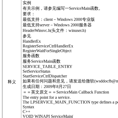
实例
有关示例，请参见编写一ServiceMain函数。
要求：
最低支持：client－Windows 2000专业版
最低支持server－Windows 2000服务器
HeaderWinsvc.h(头文件：winuser.h)
参见
HandlerEx
RegisterServiceCtrlHandlerEx
RegisterWaitForSingleObject
服务函数
服务ServiceMain函数
SERVICE_TABLE_ENTRY
SetServiceStatus
StartServiceCtrlDispatcher
如果有任何问题和意见，请发送给微软(wsddocfb@micros
释义
生成日期：2009年8月27日
＝＝英文原文＝＝ServiceMain Callback Function
The entry point for a service.
The LPSERVICE_MAIN_FUNCTION type defines a pointer to
Syntax
C++
VOID WINAPI ServiceMain(