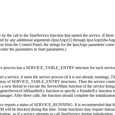
 by the call to the StartService function that started the service. If th
owed by any additional arguments (lpszArgv[1] through lpszArgv[dwArgc
p-in from the Control Panel, the strings for the lpszArgv parameter come
d enter the parameters in Start parameters.)
vice process has a SERVICE_TABLE_ENTRY structure for each service that
 a service, it starts the service process (if it is not already running). T
n array of SERVICE_TABLE_ENTRY structures. Then the service control ma
es a new thread to execute the ServiceMain function of the service being 
isterServiceCtrlHandlerEx function to specify a HandlerEx function to h
anager. After these calls, the function should complete the initialization
e reports a status of SERVICE_RUNNING. It is recommended that the ser
M will be blocked during this time. Some functions may require interact
ation, so if a service attempts to call StartService during initialization,