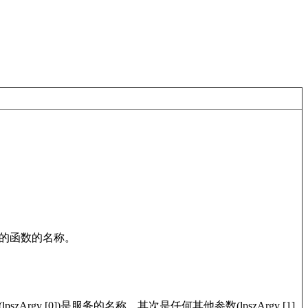
定义的函数的名称。
gv [0])是服务的名称，其次是任何其他参数(lpszArgv [1]