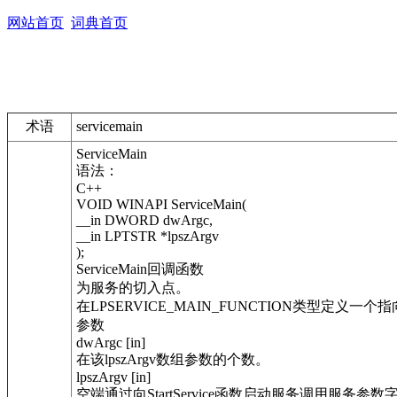
网站首页
词典首页
术语
servicemain
ServiceMain
语法：
C++
VOID WINAPI ServiceMain(
__in DWORD dwArgc,
__in LPTSTR *lpszArgv
);
ServiceMain回调函数
为服务的切入点。
在LPSERVICE_MAIN_FUNCTION类型定义
参数
dwArgc [in]
在该lpszArgv数组参数的个数。
lpszArgv [in]
空端通过向StartService函数启动服务调用服务参数