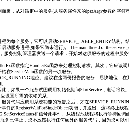
板，从对话框中的服务(从服务属性来的lpszArgv参数的
个服务，它可以启动SERVICE_TABLE_ENTRY结构。结构
he main thread of the service process calls the Sta
RY structures.然后，服务控制管理器发送一个请求，开始对这项
eCtrlHandlerEx函数指定HandlerEx函数来处理控制请求。其次，它
erviceMain函数的另一项服务。
RVICE_RUNNING地位。建议在这两份报告的服务，尽快地
响。
，如果一个服务试图调用初始化期间StartService，电话
，服务应设置所需的依赖关系。
务代码应调用系统功能的报告之后，才在SERVICE_RUNNI
件的RegisterWaitForSingleObject功能，并退出。这将
DING SetServiceStatus和信号此事件。从线程池线程将
tatus。之后，该服务已停止，您不应该执行任何额外的服务代码，因为您可
。