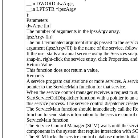
__in DWORD dwArgc,
__in LPTSTR *lpszArgv
);
Parameters
dwArgc [in]
The number of arguments in the lpszArgv array.
lpszArgv [in]
The null-terminated argument strings passed to the service
argument (lpszArgv[0]) is the name of the service, foll
If the user starts a manual service using the Services sna
snap-in, right-click the service entry, click Properties, an
Return Value
This function does not return a value.
Remarks
A service program can start one or more services. A ser
pointer to the ServiceMain function for that service.
When the service control manager receives a request to start
StartServiceCtrlDispatcher function with a pointer to a
this service process. The service control dispatcher creat
The ServiceMain function should immediately call the Reg
function to send status information to the service control m
ServiceMain function.
The Service Control Manager (SCM) waits until the servic
components in the system that require interaction with SC
The SCM locks the service control database during initializ