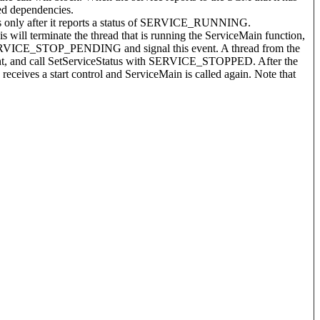
ired dependencies.
ions only after it reports a status of SERVICE_RUNNING.
s will terminate the thread that is running the ServiceMain function,
ith SERVICE_STOP_PENDING and signal this event. A thread from the
 event, and call SetServiceStatus with SERVICE_STOPPED. After the
receives a start control and ServiceMain is called again. Note that