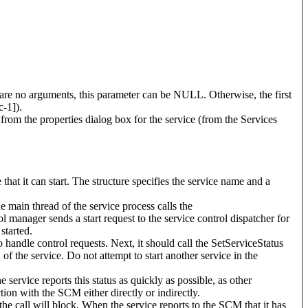
ere are no arguments, this parameter can be NULL. Otherwise, the first
-1]).
 from the properties dialog box for the service (from the Services
 it can start. The structure specifies the service name and a
he main thread of the service process calls the
nager sends a start request to the service control dispatcher for
started.
andle control requests. Next, it should call the SetServiceStatus
 of the service. Do not attempt to start another service in the
vice reports this status as quickly as possible, as other
ion with the SCM either directly or indirectly.
 the call will block. When the service reports to the SCM that it has