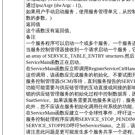
通过lpszArgv [dwArgc - 1])。
如果用户手动启动服务，使用服务管理单元，从控制面
数的参数。)
返回值
这个函数没有返回值。
备注
一个服务程序可以启动一个或多个服务。一个服务进程为每
当服务控制管理器接收到一个请求启动一个服务，它启动服务进程(如果它尚未运行)。 T
an array of SERVICE_TABLE_ENT
ServiceMain函数正在启动。
在ServiceMain函数应立即调用RegisterServic
这些调用，该函数应完成服务的初始化。不要试图开始在S
服务控制管理器(SCM)等待，直到服务报告的SE
功能可能需要与供应链管理的互动直接或间接的影
锁的供应链管理服务的初始化过程中控制数据库，因此
StartService。如果该服务需要其他服务来运行
此外，您不应该在服务初始化调用任何系统的功能。服
在ServiceMain函数应建立一个全球性事件，呼吁这一事
服务控制处理程序应调用SERVICE_STOP_PEN
SERVICE_STOPPED呼吁SetServiceS
请注意此问题是更可能发生多个服务共享一个进程