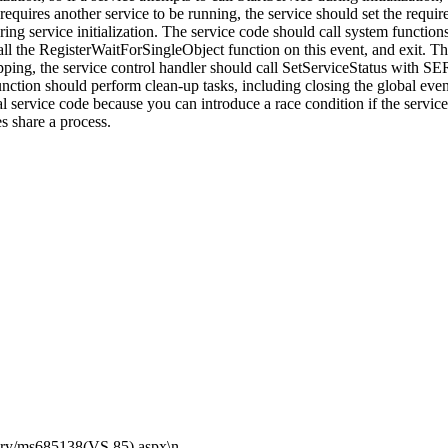
ce requires another service to be running, the service should set the requ
ring service initialization. The service code should call system funct
ll the RegisterWaitForSingleObject function on this event, and exit. Thi
 stopping, the service control handler should call SetServiceStatus w
s function should perform clean-up tasks, including closing the global
 service code because you can introduce a race condition if the service 
s share a process.
y/ms685138(VS.85).aspx\n