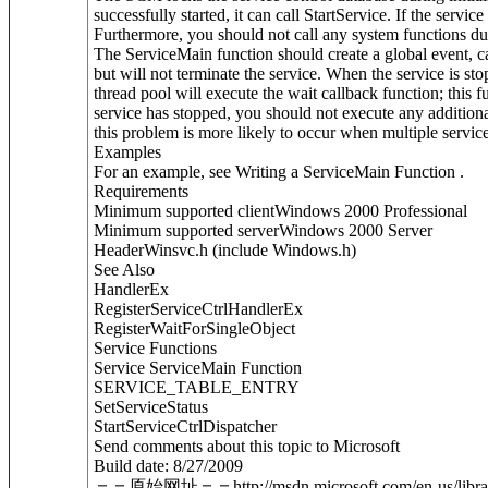
successfully started, it can call StartService. If the servi
Furthermore, you should not call any system functions du
The ServiceMain function should create a global event, ca
but will not terminate the service. When the service is
thread pool will execute the wait callback function; thi
service has stopped, you should not execute any additional
this problem is more likely to occur when multiple service
Examples
For an example, see Writing a ServiceMain Function .
Requirements
Minimum supported clientWindows 2000 Professional
Minimum supported serverWindows 2000 Server
HeaderWinsvc.h (include Windows.h)
See Also
HandlerEx
RegisterServiceCtrlHandlerEx
RegisterWaitForSingleObject
Service Functions
Service ServiceMain Function
SERVICE_TABLE_ENTRY
SetServiceStatus
StartServiceCtrlDispatcher
Send comments about this topic to Microsoft
Build date: 8/27/2009
＝＝原始网址＝＝http://msdn.microsoft.com/en-us/librar