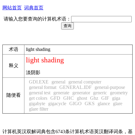
网站首页
词典首页
请输入您要查询的计算机术语：
术语
light shading
light shading
释义
淡阴影
GDI.EXE
general
general computer
general format
GENERAL.IDF
general-purpose
general test
generate
generator
generic
geometry
随便看
get colors
GFD
GHC
ghost
Ghz
GIF
giga
gigabyte
gigacycle
GIGO
GKS
glance
glare
glare filter
计算机英汉双解词典包含6743条计算机术语英汉翻译词条，基