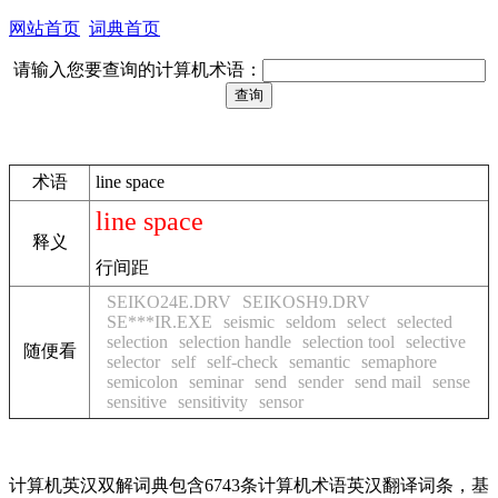
网站首页
词典首页
请输入您要查询的计算机术语：
术语
line space
line space
释义
行间距
SEIKO24E.DRV
SEIKOSH9.DRV
SE***IR.EXE
seismic
seldom
select
selected
selection
selection handle
selection tool
selective
随便看
selector
self
self-check
semantic
semaphore
semicolon
seminar
send
sender
send mail
sense
sensitive
sensitivity
sensor
计算机英汉双解词典包含6743条计算机术语英汉翻译词条，基