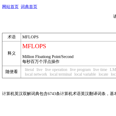
网站首页
词典首页
术语
MFLOPS
MFLOPS
释义
Million Floationg Point/Second
每秒百万个浮点操作
literal
live
live operation
live program
live time
LM
随便看
local network
local terminal
local variable
locate
loc
计算机英汉双解词典包含6743条计算机术语英汉翻译词条，