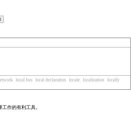
network
local bus
local declaration
locale
localization
locally
译工作的有利工具。