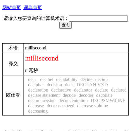
网站首页
词典首页
请输入您要查询的计算机术语：
术语
millisecond
millisecond
释义
n.毫秒
deci-
decibel
decidability
decide
decimal
decipher
decision
deck
DECLAN.VXD
declaration
declarative
declarator
declare
declared
随便看
declare statement
decode
decoder
decollate
decompression
deconcentration
DECPSMW4.INF
decrease
decrease speed
decrease volume
decreasing