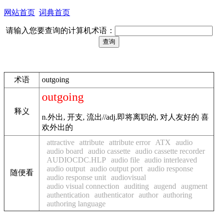
网站首页
词典首页
请输入您要查询的计算机术语：
术语
outgoing
outgoing
释义
n.外出, 开支, 流出//adj.即将离职的, 对人友好的 喜
欢外出的
attractive
attribute
attribute error
ATX
audio
audio board
audio cassette
audio cassette recorder
AUDIOCDC.HLP
audio file
audio interleaved
audio output
audio output port
audio response
随便看
audio response unit
audiovisual
audio visual connection
auditing
augend
augment
authentication
authenticator
author
authoring
authoring language