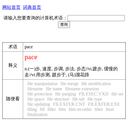
网站首页
词典首页
请输入您要查询的计算机术语：
术语
pace
pace
释义
n.(一)步, 速度, 步调, 步法, 步态//vi.踱步, 缓慢的
走//vt.用步测, 踱步于, (马)溜花蹄
file manipulation
file merge
file modification
filename
file name
filename extension
file protection
file purging
FILESEC.VXD
file set
随便看
file space
file structure
file tab
file type
file updating
FILEXFER.CNT
FILEXFER.EXE
filing
fill
filler
film
film recorder
filter
final
finalization