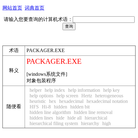
网站首页
词典首页
请输入您要查询的计算机术语：
术语
PACKAGER.EXE
PACKAGER.EXE
释义
[windows系统文件]
对象包装程序
helper
help index
help information
help key
help options
help screen
Hertz
heterogeneous
heuristic
hex
hexadecimal
hexadecimal notation
随便看
HFS
Hi-8
hidden
hidden bit
hidden line algorithm
hidden line removal
hidden lines
hide
hide all
hierarchical
hierarchical filing system
hierarchy
high