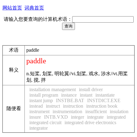
网站首页
词典首页
请输入您要查询的计算机术语：
术语
paddle
paddle
释义
n.短桨, 划桨, 明轮翼//vi.划桨, 戏水, 涉水//vt.用桨
划, 搅, 拌
installation management
install driver
install program
instance
instant
instantiate
instant jump
INSTBE.BAT
INSTDICT.EXE
instead
instruct
instruction
instruction book
随便看
instrument
instrumentation
insufficient
insulation
insure
INTB.VXD
integer
integrate
integrated
integrated circuit
integrated drive electronics
integrator