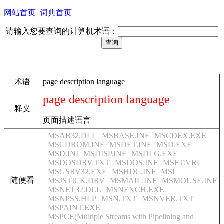
网站首页
词典首页
请输入您要查询的计算机术语：
术语
page description language
page description language
释义
页面描述语言
MSAB32.DLL
MSBASE.INF
MSCDEX.EXE
MSCDROM.INF
MSDET.INF
MSD.EXE
MSD.INI
MSDISP.INF
MSDLG.EXE
MSDOSDRV.TXT
MSDOS.INF
MSFT.VRL
MSGSRV32.EXE
MSHDC.INF
MSI
随便看
MSJSTICK.DRV
MSMAIL.INF
MSMOUSE.INF
MSNET32.DLL
MSNEXCH.EXE
MSNPSS.HLP
MSN.TXT
MSNVER.TXT
MSPAINT.EXE
MSPCE(Multiple Streams with Pipelining and