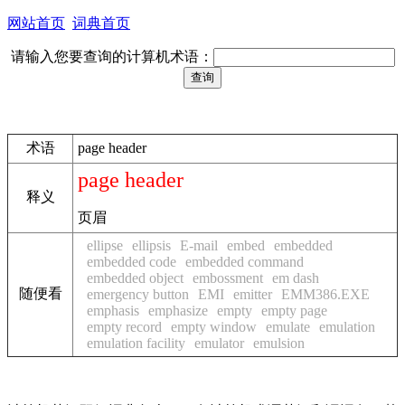
网站首页
词典首页
请输入您要查询的计算机术语：
术语
page header
page header
释义
页眉
ellipse
ellipsis
E-mail
embed
embedded
embedded code
embedded command
embedded object
embossment
em dash
随便看
emergency button
EMI
emitter
EMM386.EXE
emphasis
emphasize
empty
empty page
empty record
empty window
emulate
emulation
emulation facility
emulator
emulsion