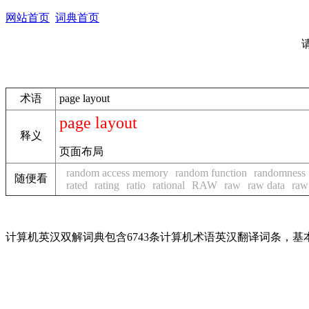
网站首页
词典首页
术语
page layout
page layout
释义
页面布局
random access memory
random function
randomness
随便看
rated
rating
ratio
rational
RAW
raw
raw data
raw
计算机英汉双解词典包含6743条计算机术语英汉翻译词条，