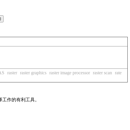
AS
raster
raster graphics
raster image processor
raster scan
rate
译工作的有利工具。