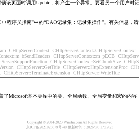
其它用户封锁该页面时调用Update，将产生一个异常。要看另一个
++程序员指南”中的“DAO记录集：记录集操作”。有关信息，请参阅DAO
eam
CHttpServerContext
CHttpServerContext::CHttpServerContext
Context::m_bSendHeaders
CHttpServerContext::m_pECB
CHttpServ
:ServerSupportFunction
CHttpServerContext::SetChunkSize
CHttpSe
Version
CHttpServer::GetTitle
CHttpServer::HttpExtensionProc
CHtt
t
CHttpServer::TerminateExtension
CHttpServer::WriteTitle
盖了Microsoft基本类库中的类、全局函数、全局变量和宏的
Copyright © 2004-2023 Winrtm.com All Rights Reserved
京ICP备2021023879号-40
更新时间：2026/8/8 17:19:25