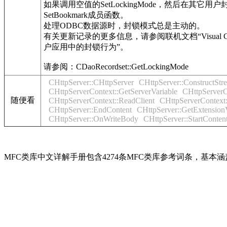
如果调用空值的SetLockingMode，然后在
SetBookmark成员函数。
处理ODBC数据源时，封锁模式总是主动的。
有关更新记录的更多信息，请参阅联机文档“Visual C
户应用中的封锁行为”。
请参阅：CDaoRecordset::GetLockingMode
CHttpServer::CHttpServer
CHttpServer::ConstructStr
CHttpServerContext::GetServerVariable
CHttpServer
随便看
CHttpServerContext::ReadClient
CHttpServerContext:
CHttpServer::EndContent
CHttpServer::GetExtension
CHttpServer::OnWriteBody
CHttpServer::StartConten
MFC类库中文详解手册包含4274条MFC类库参考词条，基本涵