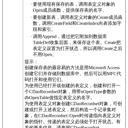
·
要使用现有保存的表，调用表定义对象的
Open成员函数，提供保存表的名字。
·
要创建新表，调用表定义对象的Create成员函
数，调用CreateField和CreateIndex向表添加字
段和索引。
·
调用Append，通过把它附加到数据库
TableDef收集后面，来保存这个表。Create把
表定义设置为打开状态，所以调用Create之后
不用Open。
提示：
创建保存表的最容易的方法是用Microsoft Access
创建它们并存储到数据库中。然后可以用MFC代
码打开和使用它们。
为使用已经打开或创建的表定义，创建和打开一
个CDaoRecordset对象，用带nOpenType参数的
dbOpenTable值指定表定义的名字。
为使用表定义对象创建CDaoRecordset对象，可创
建或打开上述表定义，然后构造一个记录集对
象，在CDaoRecordset::Open时传递指向表定义对
象的指针。传递的表定义必须处于打开状态。有
关的更多信息，请参阅CDaoRecordset。