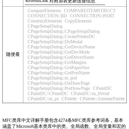
RefreshLink
对附加表更新连接信息
CompareElements
COMPAREITEMSTRUCT
CONNECTION::IID
CONNECTION::PART
ConstructElements
CopyElements
CPageSetupDialog
CPageSetupDialog::CPageSetupDialog
CPageSetupDialog::CreatePrinterDC
CPageSetupDialog::DoModal
CPageSetupDialog::GetDeviceName
CPageSetupDialog::GetDevMode
随便看
CPageSetupDialog::GetDriverName
CPageSetupDialog::GetMargins
CPageSetupDialog::GetPaperSize
CPageSetupDialog::GetPortName
CPageSetupDialog::m_psd
CPageSetupDialog::OnDrawPage
CPageSetupDialog::PreDrawPage
CPaintDC
CPaintDC::CPaintDC
CPaintDC::m_hWnd
CPaintDC::m_ps
CPalette
CPalette::AnimatePalette
MFC类库中文详解手册包含4274条MFC类库参考词条，基本
涵盖了Microsoft基本类库中的类、全局函数、全局变量和宏的