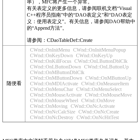
串），MFC将产生一个异常。
有关表定义的更多信息，请参阅联机文档“Visual
C++程序员指南”中的“DAO表定义”和“DAO表定
义：使用表定义”。有关信息，请参阅DAO帮助中
的“Append方法”。
请参阅：CDaoTableDef::Create
CWnd::OnInitMenu
CWnd::OnInitMenuPopup
CWnd::OnKeyDown
CWnd::OnKeyUp
CWnd::OnKillFocus
CWnd::OnLButtonDblClk
CWnd::OnLButtonDown
CWnd::OnLButtonUp
CWnd::OnMButtonDblClk
CWnd::OnMButtonDown
CWnd::OnMButtonUp
随便看
CWnd::OnMDIActivate
CWnd::OnMeasureItem
CWnd::OnMenuChar
CWnd::OnMenuSelect
CWnd::OnMouseActivate
CWnd::OnMouseMove
CWnd::OnMouseWheel
CWnd::OnMove
CWnd::OnMoving
CWnd::OnNcActivate
CWnd::OnNcCalcSize
CWnd::OnNcCreate
CWnd::OnNcDestroy
CWnd::OnNcHitTest