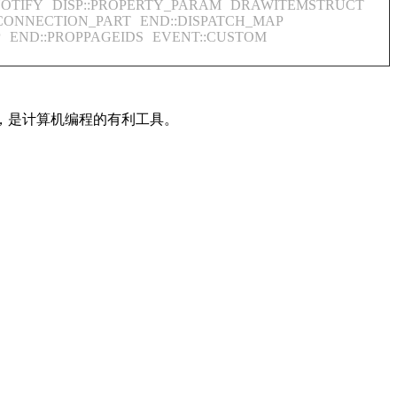
NOTIFY
DISP::PROPERTY_PARAM
DRAWITEMSTRUCT
:CONNECTION_PART
END::DISPATCH_MAP
P
END::PROPPAGEIDS
EVENT::CUSTOM
内容，是计算机编程的有利工具。