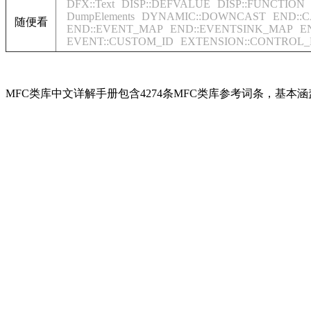
DFX::Text
DISP::DEFVALUE
DISP::FUNCTION
DumpElements
DYNAMIC::DOWNCAST
END::
随便看
END::EVENT_MAP
END::EVENTSINK_MAP
E
EVENT::CUSTOM_ID
EXTENSION::CONTROL
MFC类库中文详解手册包含4274条MFC类库参考词条，基本涵