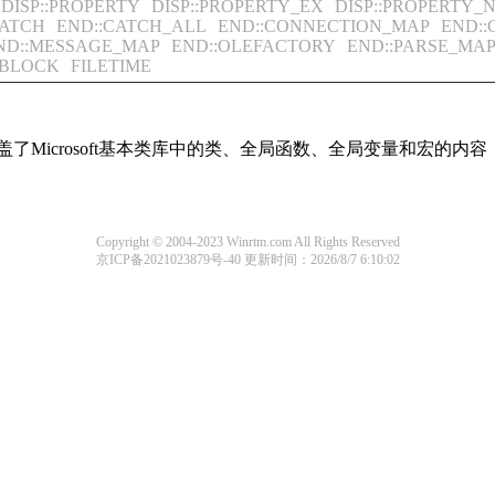
DISP::PROPERTY
DISP::PROPERTY_EX
DISP::PROPERTY_
CATCH
END::CATCH_ALL
END::CONNECTION_MAP
END:
ND::MESSAGE_MAP
END::OLEFACTORY
END::PARSE_MA
_BLOCK
FILETIME
盖了Microsoft基本类库中的类、全局函数、全局变量和宏的
Copyright © 2004-2023 Winrtm.com All Rights Reserved
京ICP备2021023879号-40
更新时间：2026/8/7 6:10:02