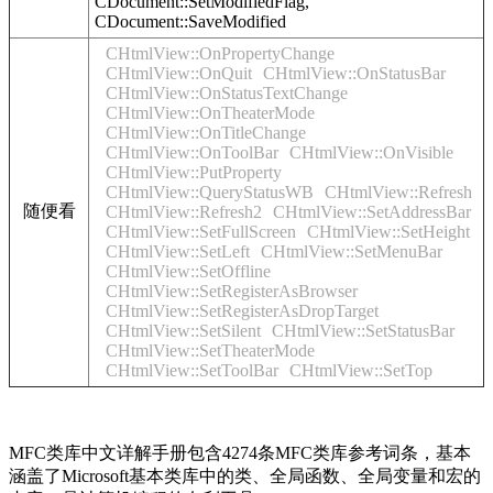
CDocument::SetModifiedFlag,
CDocument::SaveModified
CHtmlView::OnPropertyChange
CHtmlView::OnQuit
CHtmlView::OnStatusBar
CHtmlView::OnStatusTextChange
CHtmlView::OnTheaterMode
CHtmlView::OnTitleChange
CHtmlView::OnToolBar
CHtmlView::OnVisible
CHtmlView::PutProperty
CHtmlView::QueryStatusWB
CHtmlView::Refresh
随便看
CHtmlView::Refresh2
CHtmlView::SetAddressBar
CHtmlView::SetFullScreen
CHtmlView::SetHeight
CHtmlView::SetLeft
CHtmlView::SetMenuBar
CHtmlView::SetOffline
CHtmlView::SetRegisterAsBrowser
CHtmlView::SetRegisterAsDropTarget
CHtmlView::SetSilent
CHtmlView::SetStatusBar
CHtmlView::SetTheaterMode
CHtmlView::SetToolBar
CHtmlView::SetTop
MFC类库中文详解手册包含4274条MFC类库参考词条，基本
涵盖了Microsoft基本类库中的类、全局函数、全局变量和宏的